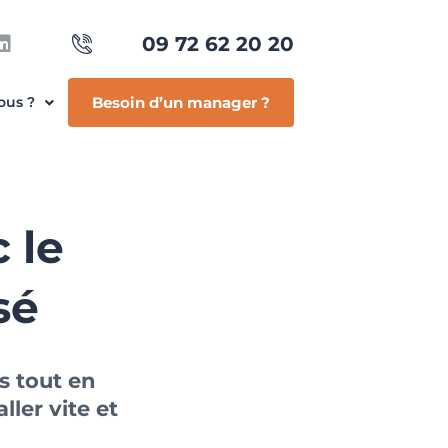
09 72 62 20 20
ous ?
Besoin d’un manager ?
 le
sé
s tout en
ler vite et