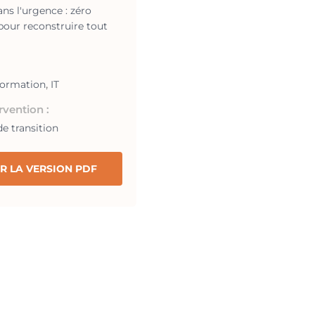
ans l'urgence : zéro
pour reconstruire tout
,
formation
IT
rvention :
 transition
R LA VERSION PDF