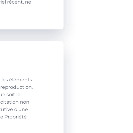
riel récent, ne
s les éléments
e reproduction,
e soit le
loitation non
tutive d’une
de Propriété