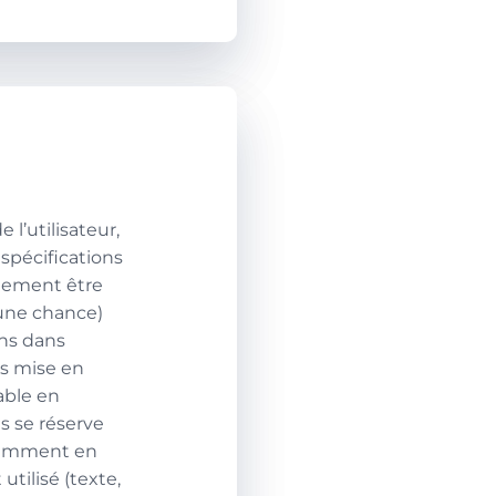
l’utilisateur,
 spécifications
alement être
une chance)
ons dans
ns mise en
able en
es se réserve
notamment en
utilisé (texte,