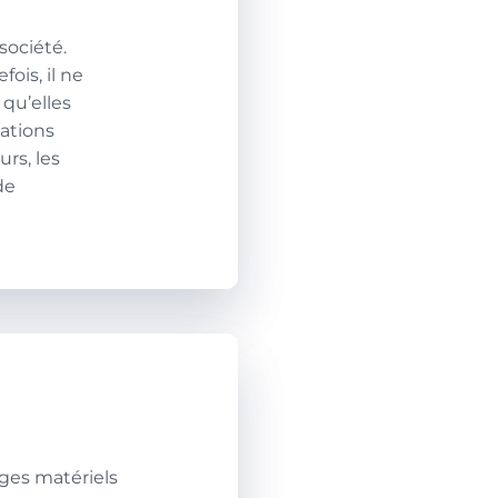
société.
ois, il ne
 qu’elles
mations
urs, les
de
ages matériels