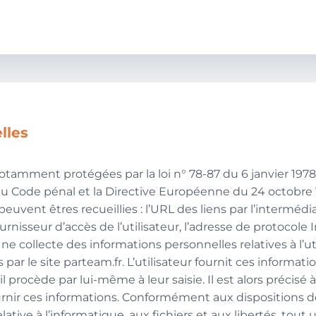
lles
amment protégées par la loi n° 78-87 du 6 janvier 1978, 
3 du Code pénal et la Directive Européenne du 24 octobre 
, peuvent êtres recueillies : l’URL des liens par l’interméd
ournisseur d’accès de l’utilisateur, l’adresse de protocole 
 ne collecte des informations personnelles relatives à l’u
par le site parteam.fr. L’utilisateur fournit ces informat
ocède par lui-même à leur saisie. Il est alors précisé à l
ournir ces informations. Conformément aux dispositions de
elative à l’informatique, aux fichiers et aux libertés, tout u