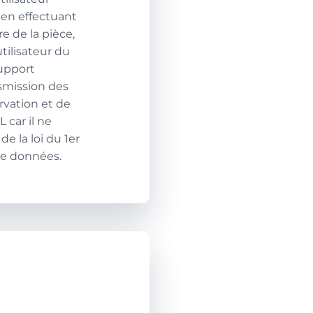
 en effectuant
e de la pièce,
tilisateur du
support
nsmission des
rvation et de
 car il ne
e la loi du 1er
 de données.