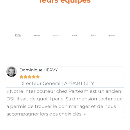
Dominique HERVY





Directeur Général | APPART CITY
« Notre interlocuteur chez Parteam est un ancien
Dè
DSI. Il sait de quoi il parle. Sa dimension technique
co
a permis de trouver le bon manager et de nous
pe
accompagner lors des choix clés. »