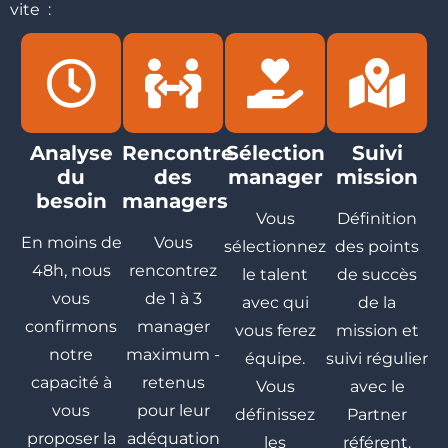
vite :
Analyse
Rencontre
Sélection
Suivi
du
des
manager
mission
besoin
managers
Vous
Définition
En moins de
Vous
sélectionnez
des points
48h, nous
rencontrez
le talent
de succès
vous
de 1 à 3
avec qui
de la
confirmons
manager
vous ferez
mission et
notre
maximum -
équipe.
suivi régulier
capacité à
retenus
Vous
avec le
vous
pour leur
définissez
Partner
proposer la
adéquation
les
référent.