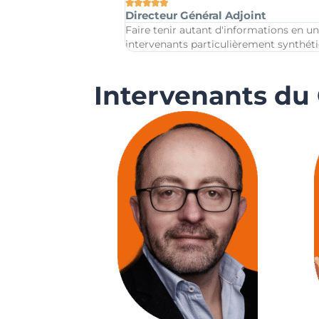





Directeur Général Adjoint
Faire tenir autant d'informations en un
intervenants particulièrement synthéti
Intervenants du