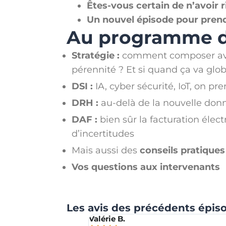
Êtes-vous certain de n’avoir r
Un nouvel épisode pour prend
Au programme d
Stratégie :
comment composer avec t
pérennité ? Et si quand ça va gl
DSI :
IA, cyber sécurité, IoT, on pr
DRH :
au-delà de la nouvelle donn
DAF :
bien sûr la facturation élec
d’incertitudes
Mais aussi des
conseils pratiques
Vos questions aux intervenants
Les avis des précédents épis
Valérie B.