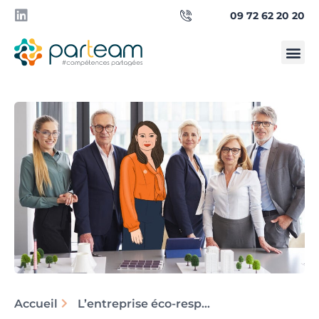
09 72 62 20 20
Qui sommes-
Besoin d’un manager ?
Accueil
L’entreprise éco-responsable : en vert et avec tous