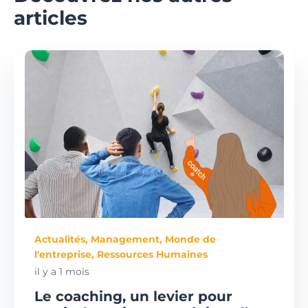
articles
Actualités
,
Management
,
Monde de
l'entreprise
,
Ressources Humaines
il y a 1 mois
Le coaching, un levier pour